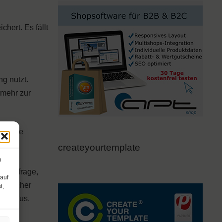
hert. Es fällt
g nutzt.
 mehr zur
e kurze
createyourtemplate
elber
m
uchanfrage,
 auf
einlicher
t,
n Bonus,