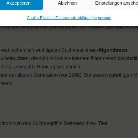
Akzeptieren
Ablehnen
Einstellungen anseh
einer Seite verbracht hat, zumindest dann, wenn er zurückkehrte
 damit zu
Ask Jeeves
.
Cookie-Richtlinie
Datenschutzerklärung
Impressum
r noch zur Analyse von Surfverhalten von Nutzern genutzt wird, 
n wahrscheinlich wichtigsten Suchmaschinen-
Algorithmen
.
u beleuchten, die sich mit seiten-internen Parametern beschäft
ternetpräsenz das Ranking bestimmen.
nen
der älteren Generation (vor 1998). Sie waren mutwilligen 
chsen.
rkommen des Suchbegriff in Seitentext bzw. Titel