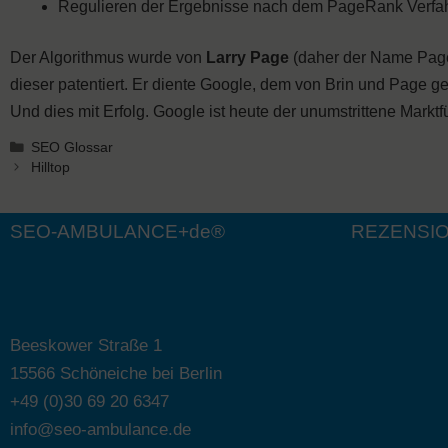
Regulieren der Ergebnisse nach dem PageRank Verfa
Der Algorithmus wurde von
Larry Page
(daher der Name Pa
dieser patentiert. Er diente Google, dem von Brin und Page 
Und dies mit Erfolg. Google ist heute der unumstrittene Mark
Kategorien
SEO Glossar
Hilltop
SEO-AMBULANCE+de®
REZENSI
Beeskower Straße 1
15566 Schöneiche bei Berlin
+49 (0)30 69 20 6347
info@seo-ambulance.de