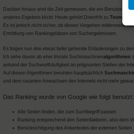
Darüber hinaus wird die Zeit gemessen, die ein Benutzer auf 
anderes Ergebnis klickt. Heute gehört DirectHit zu
Teoma
und
Es ist jedoch nicht sicher, ob dieses Vorgehen mittlerweile nu
Ermittlung von Rankingplätzen von Suchergebnissen.
Es folgen nun drei etwas tiefer gehende Erläuterungen zu de
Ich sehe davon ab eher triviale Suchmaschinen
algorithmen
z
anhand der Suchworthäufigkeit an prägnanten Stellen der In
Auf diesen Algorithmen beruhten hauptsächlich
Suchmaschi
und dem rasanten Anwachsen des Internets nicht mehr gewa
Das Ranking wurde von Google wie folgt benutzt:
Alle Seiten finden, die zum Suchbegriff passen
Ranking entsprechend den Seitenfaktoren, also dem Vo
Berücksichtigung des Ankertextes der externen Seiten