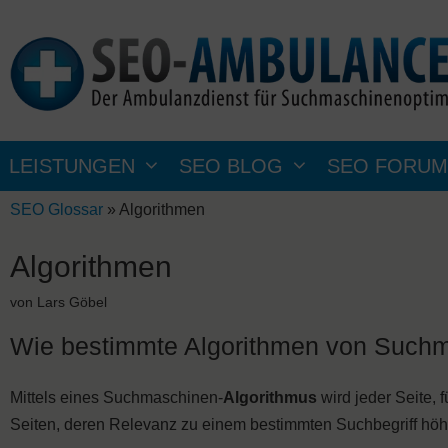
Zum
Inhalt
springen
LEISTUNGEN
SEO BLOG
SEO FORUM
SEO Glossar
»
Algorithmen
Algorithmen
von
Lars Göbel
Wie bestimmte Algorithmen von Such
Mittels eines Suchmaschinen-
Algorithmus
wird jeder Seite, 
Seiten, deren Relevanz zu einem bestimmten Suchbegriff höher