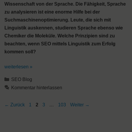
Wissenschaft von der Sprache. Die Fähigkeit, Sprache
zu analysieren ist eine enorme Hilfe bei der
Suchmaschinenoptimierung. Leute, die sich mit
Linguistik auskennen, studieren Sprache ebenso wie
Chemiker die Moleküle. Welche Prinzipien sind zu
beachten, wenn SEO mittels Linguistik zum Erfolg
kommen soll?
weiterlesen »
Kategorien
SEO Blog
Kommentar hinterlassen
Seite
Seite
Seite
Seite
←
Zurück
1
2
3
…
103
Weiter
→