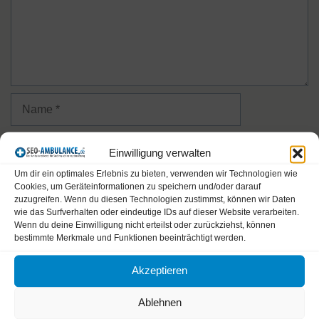
Name
E-
Einwilligung verwalten
Mail-
Um dir ein optimales Erlebnis zu bieten, verwenden wir Technologien wie
Adresse
Website
Cookies, um Geräteinformationen zu speichern und/oder darauf
zuzugreifen. Wenn du diesen Technologien zustimmst, können wir Daten
wie das Surfverhalten oder eindeutige IDs auf dieser Website verarbeiten.
Name, E-Mail-Adresse und Website in diesem Browser
Wenn du deine Einwilligung nicht erteilst oder zurückziehst, können
bestimmte Merkmale und Funktionen beeinträchtigt werden.
für meinen nächsten Kommentar speichern.
Akzeptieren
Bitte gib eine Antwort in Ziffern ein:
Ablehnen