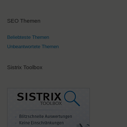
n
a
SEO Themen
t
i
v
Beliebteste Themen
e
Unbeantwortete Themen
:
Sistrix Toolbox