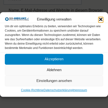
Name, E-Mail-Adresse und Website in diesem Browser
für meinen nächsten Kommentar speichern.
Einwilligung verwalten
Um dir ein optimales Erlebnis zu bieten, verwenden wir Technologien wie
Bitte gib eine Antwort in Ziffern ein:
Cookies, um Geräteinformationen zu speichern und/oder darauf
zuzugreifen. Wenn du diesen Technologien zustimmst, können wir Daten
wie das Surfverhalten oder eindeutige IDs auf dieser Website verarbeiten.
19 + 3 =
Wenn du deine Einwilligung nicht erteilst oder zurückziehst, können
bestimmte Merkmale und Funktionen beeinträchtigt werden.
Akzeptieren
Ablehnen
A
Diese Website verwendet Akismet, um Spam zu
Einstellungen ansehen
l
reduzieren.
Erfahre, wie deine Kommentardaten verarbeitet
Cookie-Richtlinie
Datenschutzerklärung
Impressum
t
werden.
e
r