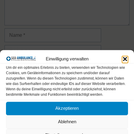
Name
E-
Mail-
Einwilligung verwalten
Adresse
Website
Um dir ein optimales Erlebnis zu bieten, verwenden wir Technologien wie
Cookies, um Geräteinformationen zu speichern und/oder darauf
zuzugreifen. Wenn du diesen Technologien zustimmst, können wir Daten
Name, E-Mail-Adresse und Website in diesem Browser
wie das Surfverhalten oder eindeutige IDs auf dieser Website verarbeiten.
Wenn du deine Einwilligung nicht erteilst oder zurückziehst, können
für meinen nächsten Kommentar speichern.
bestimmte Merkmale und Funktionen beeinträchtigt werden.
Bitte gib eine Antwort in Ziffern ein:
Akzeptieren
Ablehnen
elf − neun =