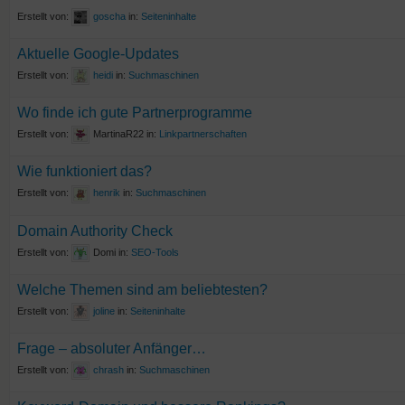
Erstellt von:
goscha
in:
Seiteninhalte
Aktuelle Google-Updates
Erstellt von:
heidi
in:
Suchmaschinen
Wo finde ich gute Partnerprogramme
Erstellt von:
MartinaR22
in:
Linkpartnerschaften
Wie funktioniert das?
Erstellt von:
henrik
in:
Suchmaschinen
Domain Authority Check
Erstellt von:
Domi
in:
SEO-Tools
Welche Themen sind am beliebtesten?
Erstellt von:
joline
in:
Seiteninhalte
Frage – absoluter Anfänger…
Erstellt von:
chrash
in:
Suchmaschinen