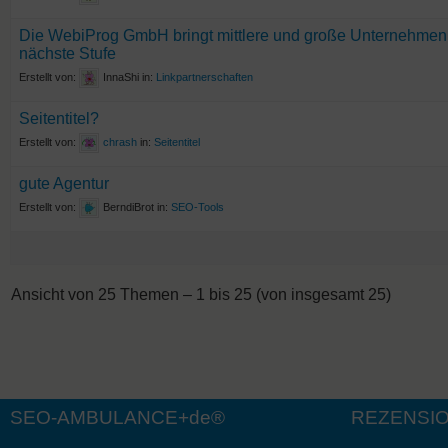
Die WebiProg GmbH bringt mittlere und große Unternehmen 
nächste Stufe
Erstellt von:
InnaShi
in:
Linkpartnerschaften
Seitentitel?
Erstellt von:
chrash
in:
Seitentitel
gute Agentur
Erstellt von:
BerndiBrot
in:
SEO-Tools
Ansicht von 25 Themen – 1 bis 25 (von insgesamt 25)
SEO-AMBULANCE+de®
REZENSI