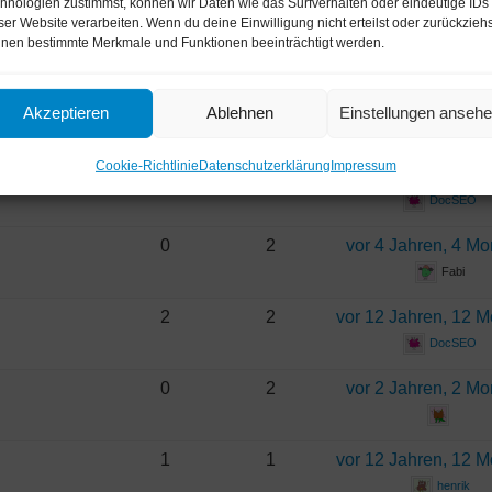
hnologien zustimmst, können wir Daten wie das Surfverhalten oder eindeutige IDs
ser Website verarbeiten. Wenn du deine Einwilligung nicht erteilst oder zurückziehs
0
2
vor 4 Jahren, 4 M
nen bestimmte Merkmale und Funktionen beeinträchtigt werden.
Anne01
0
2
vor 1 Jahr, 1 Mo
Akzeptieren
Ablehnen
Einstellungen anseh
Cookie-Richtlinie
Datenschutzerklärung
Impressum
1
2
vor 12 Jahren, 12 
DocSEO
0
2
vor 4 Jahren, 4 M
Fabi
2
2
vor 12 Jahren, 12 
DocSEO
0
2
vor 2 Jahren, 2 M
1
1
vor 12 Jahren, 12 
henrik