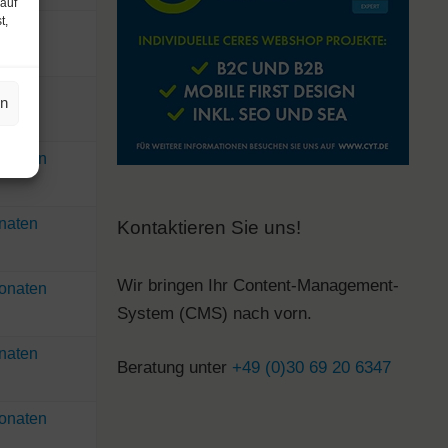
 auf
t,
onaten
nat
en
Monaten
onaten
Kontaktieren Sie uns!
Wir bringen Ihr Content-Management-
Monaten
System (CMS) nach vorn.
onaten
Beratung unter
+49 (0)30 69 20 6347
Monaten