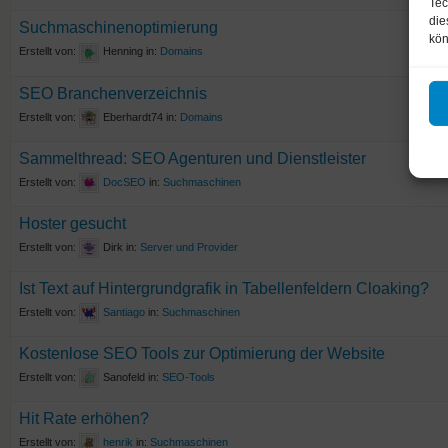
Tec
die
Suchmaschinenoptimierung
kön
Erstellt von:
Henning
in:
Domains
SEO Branchenverzeichnis
Erstellt von:
Eberhardt74
in:
Domains
Sammelthread: SEO Agenturen und Dienstleister
Erstellt von:
DocSEO
in:
Suchmaschinen
Hoster gesucht
Erstellt von:
Dirk
in:
Server und Provider
Ist Text auf Hintergrundgrafik in Tabellenfeldern Cloaking?
Erstellt von:
Santiago
in:
Suchmaschinen
Kostenlose SEO Tools zur Optimierung der Website
Erstellt von:
Sanofeld
in:
SEO-Tools
Hit Rate erhöhen?
Erstellt von:
henrik
in:
Suchmaschinen