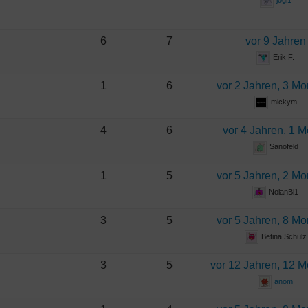
jogi1
6
7
vor 9 Jahren
Erik F.
1
6
vor 2 Jahren, 3 M
mickym
4
6
vor 4 Jahren, 1 
Sanofeld
1
5
vor 5 Jahren, 2 M
NolanBl1
3
5
vor 5 Jahren, 8 M
Betina Schulz
3
5
vor 12 Jahren, 12 
anom