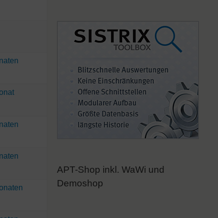
onaten
Monat
onaten
onaten
APT-Shop inkl. WaWi und
Demoshop
Monaten