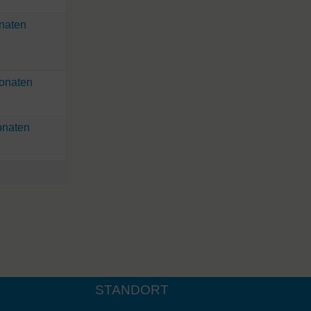
onaten
Monaten
onaten
STANDORT