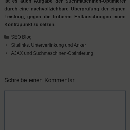
ist es auch Aufgabe der Suchmaschinen-Optimierer
durch eine nachvollziehbare Überprüfung der eignen
Leistung, gegen die früheren Enttäuschungen einen
Kontrapunkt zu setzen.
Kategorien
SEO Blog
Sitelinks, Unterverlinkung und Anker
AJAX und Suchmaschinen-Optimierung
Schreibe einen Kommentar
Kommentar