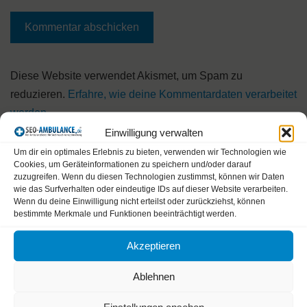
A
Diese Website verwendet Akismet, um Spam zu
l
reduzieren.
Erfahre, wie deine Kommentardaten verarbeitet
t
werden.
e
Einwilligung verwalten
r
Um dir ein optimales Erlebnis zu bieten, verwenden wir Technologien wie
Cookies, um Geräteinformationen zu speichern und/oder darauf
n
zuzugreifen. Wenn du diesen Technologien zustimmst, können wir Daten
a
wie das Surfverhalten oder eindeutige IDs auf dieser Website verarbeiten.
Wenn du deine Einwilligung nicht erteilst oder zurückziehst, können
SEO Themen
t
bestimmte Merkmale und Funktionen beeinträchtigt werden.
i
v
Beliebteste Themen
Akzeptieren
e
Unbeantwortete Themen
Ablehnen
: