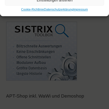
Einstellungen ansehen
Sistrix Toolbox
Cookie-Richtlinie
Datenschutzerklärung
Impressum
APT-Shop inkl. WaWi und Demoshop