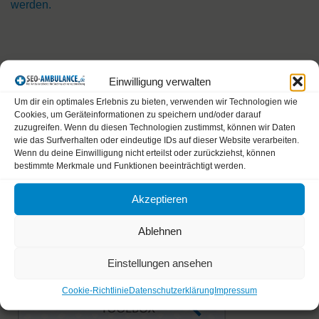
t
werden.
e
r
n
a
Einwilligung verwalten
SEO Themen
t
Um dir ein optimales Erlebnis zu bieten, verwenden wir Technologien wie
Cookies, um Geräteinformationen zu speichern und/oder darauf
i
zuzugreifen. Wenn du diesen Technologien zustimmst, können wir Daten
v
wie das Surfverhalten oder eindeutige IDs auf dieser Website verarbeiten.
Beliebteste Themen
Wenn du deine Einwilligung nicht erteilst oder zurückziehst, können
e
Unbeantwortete Themen
bestimmte Merkmale und Funktionen beeinträchtigt werden.
:
Akzeptieren
Sistrix Toolbox
Ablehnen
Einstellungen ansehen
Cookie-Richtlinie
Datenschutzerklärung
Impressum