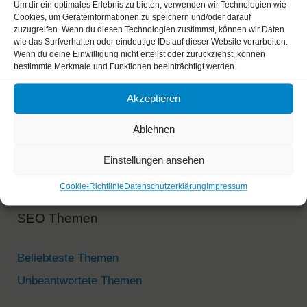
Um dir ein optimales Erlebnis zu bieten, verwenden wir Technologien wie
Cookies, um Geräteinformationen zu speichern und/oder darauf
zuzugreifen. Wenn du diesen Technologien zustimmst, können wir Daten
wie das Surfverhalten oder eindeutige IDs auf dieser Website verarbeiten.
Wenn du deine Einwilligung nicht erteilst oder zurückziehst, können
bestimmte Merkmale und Funktionen beeinträchtigt werden.
A
Diese Website verwendet Akismet, um Spam zu
Akzeptieren
l
reduzieren.
Erfahre, wie deine Kommentardaten verarbeitet
t
werden.
Ablehnen
e
Einstellungen ansehen
r
n
Cookie-Richtlinie
Datenschutzerklärung
Impressum
a
SEO Themen
t
i
v
Beliebteste Themen
e
Unbeantwortete Themen
: