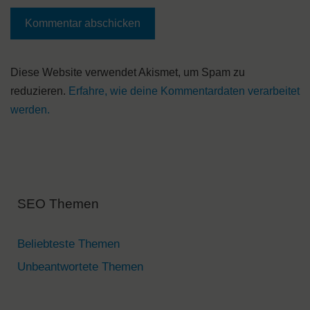
A
Diese Website verwendet Akismet, um Spam zu
l
reduzieren.
Erfahre, wie deine Kommentardaten verarbeitet
t
werden.
e
r
n
a
SEO Themen
t
i
v
Beliebteste Themen
e
Unbeantwortete Themen
: