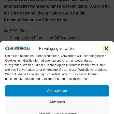
automatisiert wahrgenommen werden kann. Das gilt für
die Übersetzung, das gilt aber auch für die
Kommunikation zur Übersetzung.
Kategorien
SEO Blog
Singular und Plural sind SEO-relevant
Twitter SEO bleibt aktuell
Einwilligung verwalten
Um dir ein optimales Erlebnis zu bieten, verwenden wir Technologien wie
Cookies, um Geräteinformationen zu speichern und/oder darauf
zuzugreifen. Wenn du diesen Technologien zustimmst, können wir Daten
Schreibe einen Kommentar
wie das Surfverhalten oder eindeutige IDs auf dieser Website verarbeiten.
Wenn du deine Einwilligung nicht erteilst oder zurückziehst, können
bestimmte Merkmale und Funktionen beeinträchtigt werden.
Kommentar
Akzeptieren
Ablehnen
Einstellungen ansehen