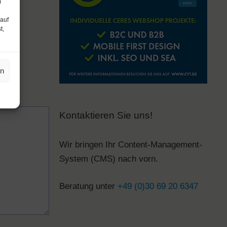
m
 auf
t,
en
Kontaktieren Sie uns!
Wir bringen Ihr Content-Management-
System (CMS) nach vorn.
Beratung unter
+49 (0)30 69 20 6347