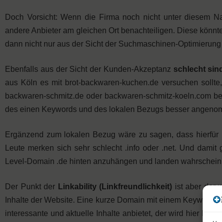
Doch Vorsicht: Wenn die Firma noch nicht unter diesem N
andere Anbieter am gleichen Ort benachteiligen. Diese könn
dann nicht nur aus der Sicht der Suchmaschinen-Optimierung
Ebenfalls aus der Sicht der Kunden-Akzeptanz
schlecht si
aus Köln es mit brot-backwaren-kuchen.de versuchen soll
backwaren-schmitz.de oder backwaren-schmitz-koeln.com 
des einen Keywords und des lokalen Bezugs besser angen
Ergänzend zum lokalen Bezug wäre zu sagen, dass hierfür
Leute merken sich sehr schlecht .info oder .net. Und damit 
Level-Domain .de hinten anzuhängen und landen wahrscheinl
Der Punkt der
Linkability (Linkfreundlichkeit)
ist aber der w
Inhalte der Website. Eine kurze Domain mit einem Keyword i
interessante und aktuelle Inhalte anbietet, der wird hier Erf