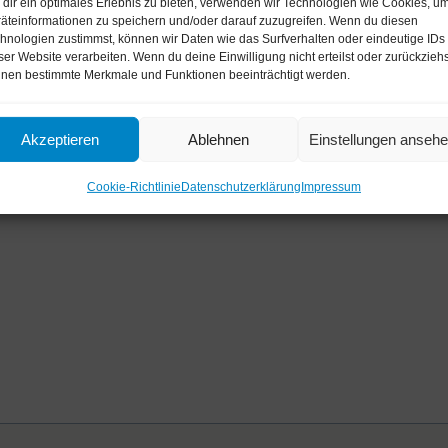
dir ein optimales Erlebnis zu bieten, verwenden wir Technologien wie Cookies, u
fristig Erfolg haben können.
äteinformationen zu speichern und/oder darauf zuzugreifen. Wenn du diesen
hnologien zustimmst, können wir Daten wie das Surfverhalten oder eindeutige IDs
ser Website verarbeiten. Wenn du deine Einwilligung nicht erteilst oder zurückziehs
nen bestimmte Merkmale und Funktionen beeinträchtigt werden.
Akzeptieren
Ablehnen
Einstellungen anseh
Cookie-Richtlinie
Datenschutzerklärung
Impressum