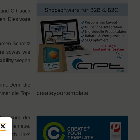
 und Ort auch
en. Dies wäre
amen Schmitz
äre sowas wie
bility
wegen
mt. Denn die
createyourtemplate
immer die Top-
Verlinkung der
o Woche neue,
nd durch Links