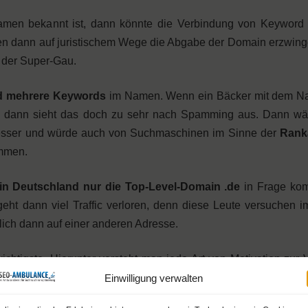
amen bekannt ist, dann könnte die Verbindung von Keyword
ten dann auf juristischem Wege die Abgabe der Domain erzwing
 der Super-Gau.
nd mehrere Keywords
im Namen. Wenn ein Bäcker mit dem N
te, dann sieht das doch zu sehr nach Spamming aus. Dann w
besser und würde auch von Suchmaschinen im Sinne der
Ranka
ommen.
in Deutschland nur die Top-Level-Domain .de
in Frage kom
geht dann viel Traffic verloren, denn diese Leute versuchen 
ich dann auf einer anderen Adresse.
ichtigste. Hierunter versteht man jede Art von Motivation zur 
st dafür nur eine Komponente. Wer beispielsweise mehrfach pr
Einwilligung verwalten
olg haben. Wenn er dann diese Inhalte noch als Feed anbietet u