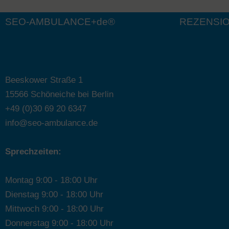
l
t
SEO-AMBULANCE+de®
REZENSI
e
r
n
a
Beeskower Straße 1
t
15566 Schöneiche bei Berlin
i
+49 (0)30 69 20 6347
v
info@seo-ambulance.de
e
:
Sprechzeiten:
Montag 9:00 - 18:00 Uhr
Dienstag 9:00 - 18:00 Uhr
Mittwoch 9:00 - 18:00 Uhr
Donnerstag 9:00 - 18:00 Uhr