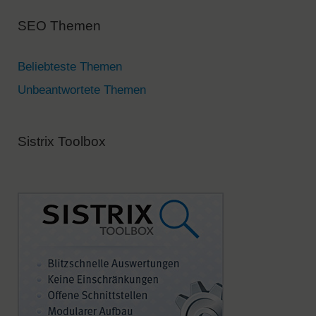
a
SEO Themen
t
i
v
Beliebteste Themen
e
Unbeantwortete Themen
:
Sistrix Toolbox