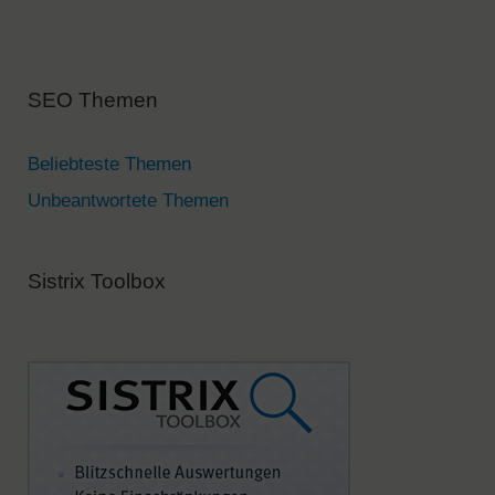
r
n
a
SEO Themen
t
i
v
Beliebteste Themen
e
Unbeantwortete Themen
:
Sistrix Toolbox