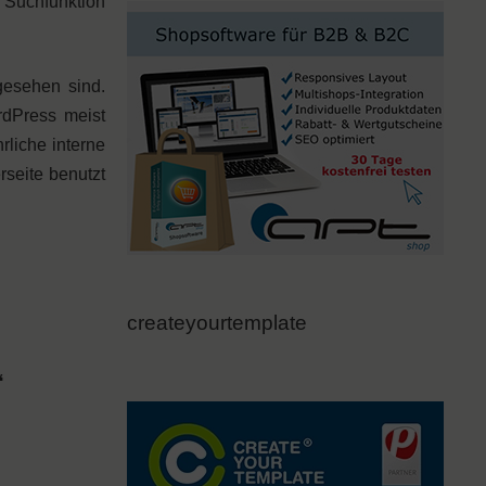
e Suchfunktion
gesehen sind.
rdPress meist
rliche interne
seite benutzt
createyourtemplate
“