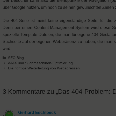
Der Besucher kann also die Menüpunkte der Navigation (oben)
über Google nutzen, um noch zu seinen gewünschten Zielen
Die 404-Seite ist meist keine eigenständige Seite, für d
Denn bei einen Content-Management-System wird diese Sei
spezielle Template-Dateien, die man für eigene 404-Gestaltun
Suchseite auf der eigenen Webpräsenz zu haben, die man su
wird.
Kategorien
SEO Blog
AJAX und Suchmaschinen-Optimierung
Die richtige Weiterleitung von Webadressen
3 Kommentare zu „Das 404-Problem: Di
Gerhard Eschlbeck