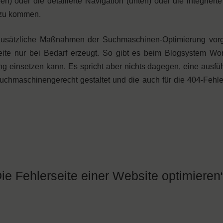
 oder die detailierte Navigation (unten) oder die integriert
 zu kommen.
ie zusätzliche Maßnahmen der Suchmaschinen-Optimierung vor
te nur bei Bedarf erzeugt. So gibt es beim Blogsystem Wo
g einsetzen kann. Es spricht aber nichts dagegen, eine ausfüh
chmaschinengerecht gestaltet und die auch für die 404-Fehler
e Fehlerseite einer Website optimieren