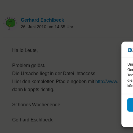
Gerhard Eschlbeck
26. Juni 2010 um 14:35 Uhr
Hallo Leute,
Um 
Problem gelöst.
Ger
Die Ursache liegt in der Datei .htaccess
Tec
die
Hier den kompletten Pfad eingeben mit
http://www
.
kön
dann klappts richtig.
Schönes Wochenende
Gerhard Eschlbeck