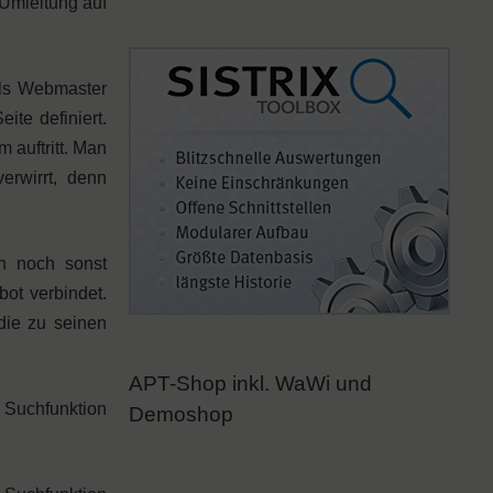
Umleitung auf
Als Webmaster
te definiert.
 auftritt. Man
erwirrt, denn
n noch sonst
ot verbindet.
die zu seinen
APT-Shop inkl. WaWi und
 Suchfunktion
Demoshop