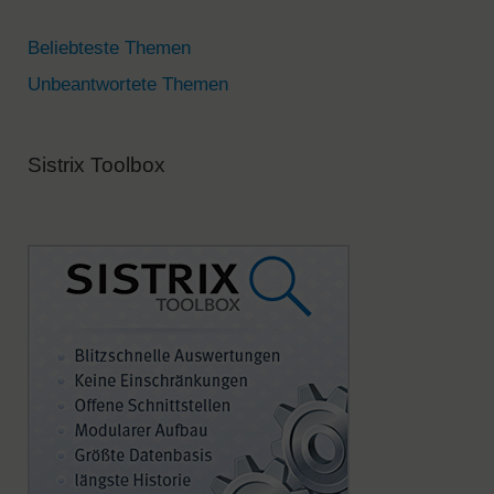
i
v
Beliebteste Themen
e
Unbeantwortete Themen
:
Sistrix Toolbox