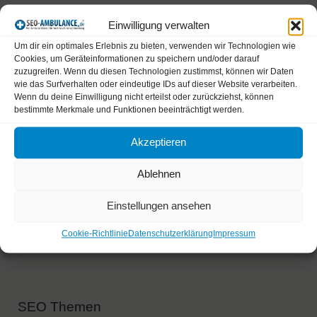
Bitte gib eine Antwort in Ziffern ein:
Einwilligung verwalten
Um dir ein optimales Erlebnis zu bieten, verwenden wir Technologien wie
Cookies, um Geräteinformationen zu speichern und/oder darauf
17 − 17 =
zuzugreifen. Wenn du diesen Technologien zustimmst, können wir Daten
wie das Surfverhalten oder eindeutige IDs auf dieser Website verarbeiten.
Wenn du deine Einwilligung nicht erteilst oder zurückziehst, können
bestimmte Merkmale und Funktionen beeinträchtigt werden.
Akzeptieren
A
Diese Website verwendet Akismet, um Spam zu
Ablehnen
l
reduzieren.
Erfahre, wie deine Kommentardaten verarbeitet
Einstellungen ansehen
t
werden.
e
Cookie-Richtlinie
Datenschutzerklärung
Impressum
r
n
a
SEO Themen
t