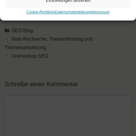
Einstellungen ansehen
nur eine sozial unerwünschte „Bubble Filter“-Wirkung,
sondern auch eine Verschlechterung der Suchqualität
Cookie-Richtlinie
Datenschutzerklärung
Impressum
nach sich ziehen könnte.
Kategorien
SEO Blog
Web-Recherche, Themenfindung und
Themenumsetzung
Onlineshop SEO
Schreibe einen Kommentar
Kommentar