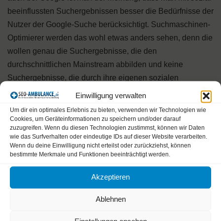
beeinflussten Suchergebnissen besser die Bedürfnisse der
Nutzer der Google-Suche berücksichtigt. Suchmaschinen-
Optimierer werden das wohl etwas anders sehen, denn die
wollen genau die Suchergebnisse, die den
durchschnittlichen Mainstream abbilden und keine
Suchergebnisse, die durch ihre eigenen sozialen
Präferenzen verfälscht sind.
Einwilligung verwalten
Um dir ein optimales Erlebnis zu bieten, verwenden wir Technologien wie
Für die Suchmaschinen-Optimierung wird es darauf
Cookies, um Geräteinformationen zu speichern und/oder darauf
zuzugreifen. Wenn du diesen Technologien zustimmst, können wir Daten
ankommen, die Verstärkung der personalisierten
wie das Surfverhalten oder eindeutige IDs auf dieser Website verarbeiten.
Suche zu beobachten. Es muss auch bestimmt
Wenn du deine Einwilligung nicht erteilst oder zurückziehst, können
bestimmte Merkmale und Funktionen beeinträchtigt werden.
werden, wie relevant sich Google+Verhalten auf die
Suche auswirkt. Und wie viele Nutzer die Möglichkeit
Akzeptieren
kennen und nutzen, von den personalisierten
Suchergebnissen wegzukommen. Mein Eindruck ist
Ablehnen
eher, dass die personalisierten Suchergebnisse nicht