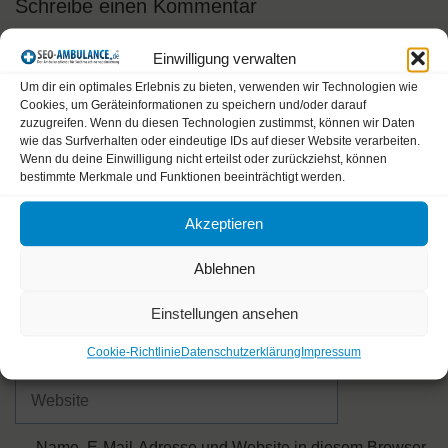
Schreibe einen Kommentar
Kommentar
Einwilligung verwalten
Um dir ein optimales Erlebnis zu bieten, verwenden wir Technologien wie
Cookies, um Geräteinformationen zu speichern und/oder darauf
zuzugreifen. Wenn du diesen Technologien zustimmst, können wir Daten
wie das Surfverhalten oder eindeutige IDs auf dieser Website verarbeiten.
Wenn du deine Einwilligung nicht erteilst oder zurückziehst, können
bestimmte Merkmale und Funktionen beeinträchtigt werden.
Akzeptieren
Ablehnen
Name
Einstellungen ansehen
E-
Cookie-Richtlinie
Datenschutzerklärung
Impressum
Mail-
Adresse
Website
Name, E-Mail-Adresse und Website in diesem Browser