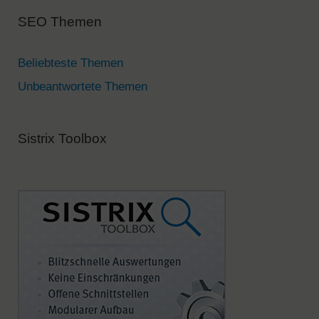
a
SEO Themen
t
i
v
Beliebteste Themen
e
Unbeantwortete Themen
:
Sistrix Toolbox