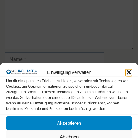
Name
Einwilligung verwalten
E-
Um dir ein optimales Erlebnis zu bieten, verwenden wir Technologien wie
Mail-
Cookies, um Geräteinformationen zu speichern und/oder darauf
Adresse
Website
zuzugreifen. Wenn du diesen Technologien zustimmst, können wir Daten
wie das Surfverhalten oder eindeutige IDs auf dieser Website verarbeiten.
Wenn du deine Einwilligung nicht erteilst oder zurückziehst, können
Name, E-Mail-Adresse und Website in diesem Browser
bestimmte Merkmale und Funktionen beeinträchtigt werden.
für meinen nächsten Kommentar speichern.
Akzeptieren
Bitte gib eine Antwort in Ziffern ein:
Ablehnen