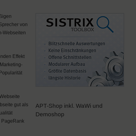
äßigen
r Sprecher von
am-Webseiten
enden Effekt
 Marketing-
Popularität
 Webseite
seite gut als
APT-Shop inkl. WaWi und
alität
Demoshop
den PageRank