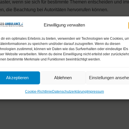
master, wenn sie sich für bestimmte Themen entscheiden und i
, die Beachtung bei Autoritäten hervorrufen können.
lichkeit der Linkquellen für die gesamte Webpräsenz zu beach
Einwilligung verwalten
, die ihrerseits auf unterschiedliche Art aufgebaut sind. Wichti
dir ein optimales Erlebnis zu bieten, verwenden wir Technologien wie Cookies, u
gend wirken. Damit ist dann auch klar, dass nicht alle Links
äteinformationen zu speichern und/oder darauf zuzugreifen. Wenn du diesen
andere als natürlich wirken. Dies zeigt sich auch in der zeitl
hnologien zustimmst, können wir Daten wie das Surfverhalten oder eindeutige IDs
ser Website verarbeiten. Wenn du deine Einwilligung nicht erteilst oder zurückziehs
n und nicht durch auffällige Sprünge geprägt sind.
nen bestimmte Merkmale und Funktionen beeinträchtigt werden.
rschiedliche Seiten ein und derselben Medaille. Man muss b
Akzeptieren
Ablehnen
Einstellungen anseh
 gute Suchmaschinen-Optimierung erreichen möchte.
Cookie-Richtlinie
Datenschutzerklärung
Impressum