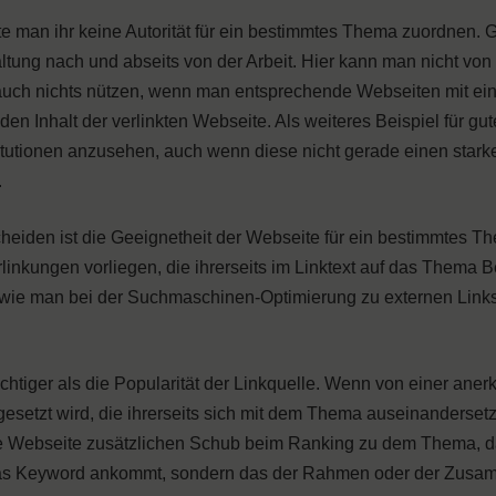
te man ihr keine Autorität für ein bestimmtes Thema zuordnen. 
ung nach und abseits von der Arbeit. Hier kann man nicht von
auch nichts nützen, wenn man entsprechende Webseiten mit ei
den Inhalt der verlinkten Webseite. Als weiteres Beispiel für gute
stitutionen anzusehen, auch wenn diese nicht gerade einen stark
.
cheiden ist die Geeignetheit der Webseite für ein bestimmtes T
linkungen vorliegen, die ihrerseits im Linktext auf das Thema 
, wie man bei der Suchmaschinen-Optimierung zu externen Lin
chtiger als die Popularität der Linkquelle. Wenn von einer aner
etzt wird, die ihrerseits sich mit dem Thema auseinandersetzt
ese Webseite zusätzlichen Schub beim Ranking zu dem Thema, d
 auf das Keyword ankommt, sondern das der Rahmen oder der Zus