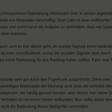
 Suchmaschinen-Optimierung interessant sind. In seinen regelm
ität von Webseiten beschäftigt. Matt Cutts ist zwar inoffizielle
m-Teams und somit hat er die Aufgabe zu verhindern, dass mit Sp
ch oben kommen.
auch, weil es hier darum geht, ob soziale Signale einen bedeut
da eher zurückhaltend, zumal die sozialen Signale stark durch
oogle keine Bedeutung für das Ranking haben sollten. Kann man 
er Webseite sehr gut durch den PageRank ausgedrückt. Denn eine
 jeweiligen Webmaster der Meinung sind, dass die verlinkte Web
äsenzen, die häufig genutzt werden, aber denen man keine Qu
 Verlinken ist mit einem Vorteil verbunden. Man sollte daher 
s nicht die Bedeutung dieser Maßgröße vermindert.