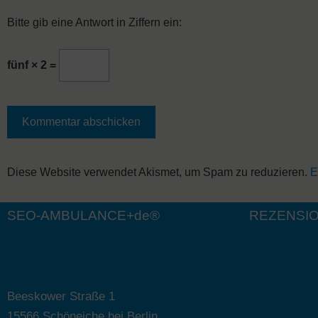
Bitte gib eine Antwort in Ziffern ein:
fünf × 2 =
A
Diese Website verwendet Akismet, um Spam zu reduzieren.
E
l
t
SEO-AMBULANCE+de®
REZENSI
e
r
n
a
Beeskower Straße 1
t
15566 Schöneiche bei Berlin