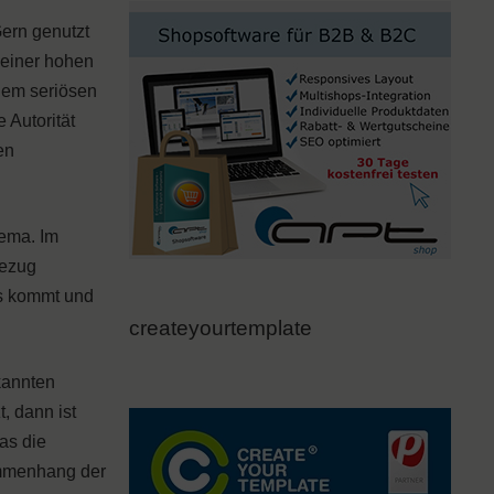
Gern genutzt
 einer hohen
nem seriösen
 Autorität
en
hema. Im
Bezug
ks kommt und
createyourtemplate
kannten
, dann ist
as die
ammenhang der