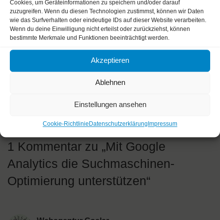
Cookies, um Geräteinformationen zu speichern und/oder darauf
Traffic-Tracking-Tools hinaus. Wer Traffic-Analyse und
zuzugreifen. Wenn du diesen Technologien zustimmst, können wir Daten
wie das Surfverhalten oder eindeutige IDs auf dieser Website verarbeiten.
Suchmaschinen-Optimierungs-Monitoring gut
Wenn du deine Einwilligung nicht erteilst oder zurückziehst, können
miteinander verbinden will, der ist mit diesem Analyse-
bestimmte Merkmale und Funktionen beeinträchtigt werden.
Tool gut ausgestattet.
Akzeptieren
Kategorien
SEO Blog
Ablehnen
FAQ-Webseiten und Suchmaschinen-Optimierung
Die laufende Arbeit der Suchmaschinen-Optimierung
Einstellungen ansehen
Cookie-Richtlinie
Datenschutzerklärung
Impressum
1 Kommentar zu „Mit Google
Analytics die Suchmaschinen-
Optimierung unterstützen“