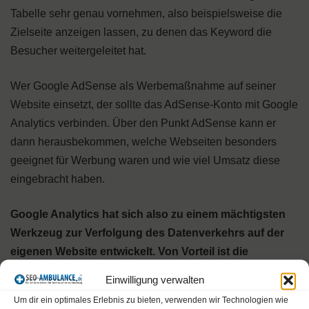
Tabelle sehr genau vornehmen, also beispielsweise die
Zielseite anzeigen lassen, zu denen das Keyword die
Besucher weitergeleitet hat.
Wer Google AdSense als Werbemaßnahme auf seiner
Website einsetzt, der sollte das AdSense-Konto mit Google
Analytics verbinden. Über den Punkt AdSense kann er
dann herausbekommen, welche Webseiten besonders
geeignet für Werbung waren und wie viel Umsatz diese
eingebracht haben.
Google Analytics hat sich also zu einem mächtigsten
Werkzeug zur Verfolgung des Datenverkehrs auf der
eigenen Website entwickelt. Von Vorteil ist die
Verknüpfung mit anderen Google-Diensten wie
Einwilligung verwalten
AdWords und AdSense. Deshalb geht Google
Um dir ein optimales Erlebnis zu bieten, verwenden wir Technologien wie
Analytics deutlich in seinen Möglichkeiten über andere