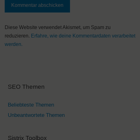
A
Diese Website verwendet Akismet, um Spam zu
l
reduzieren.
Erfahre, wie deine Kommentardaten verarbeitet
t
werden.
e
r
n
a
SEO Themen
t
i
v
Beliebteste Themen
e
Unbeantwortete Themen
:
Sistrix Toolbox