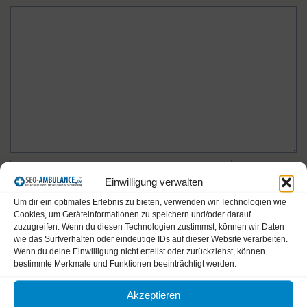
Kommentar
Name
Einwilligung verwalten
Um dir ein optimales Erlebnis zu bieten, verwenden wir Technologien wie
E-
Cookies, um Geräteinformationen zu speichern und/oder darauf
Mail-
zuzugreifen. Wenn du diesen Technologien zustimmst, können wir Daten
wie das Surfverhalten oder eindeutige IDs auf dieser Website verarbeiten.
Adresse
Website
Wenn du deine Einwilligung nicht erteilst oder zurückziehst, können
bestimmte Merkmale und Funktionen beeinträchtigt werden.
Name, E-Mail-Adresse und Website in diesem Browser
Akzeptieren
für meinen nächsten Kommentar speichern.