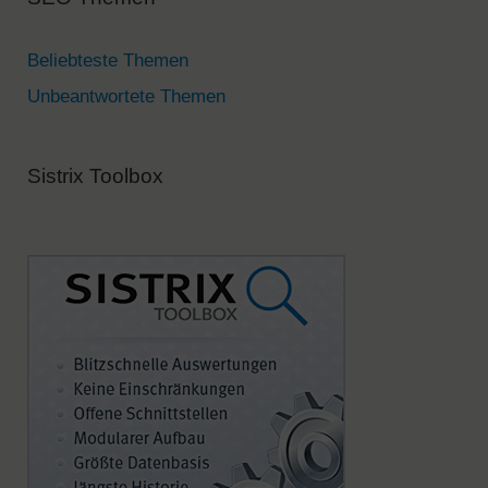
i
v
Beliebteste Themen
e
Unbeantwortete Themen
:
Sistrix Toolbox