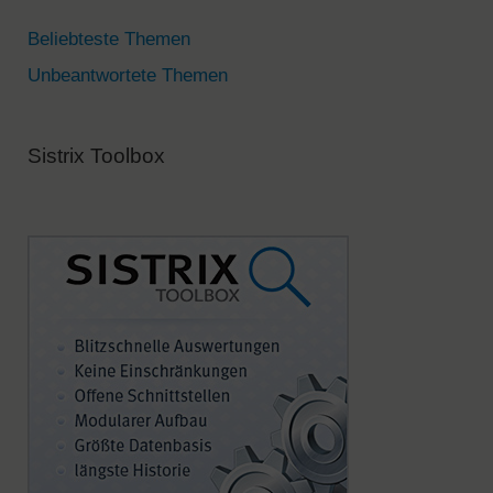
i
v
Beliebteste Themen
e
Unbeantwortete Themen
:
Sistrix Toolbox