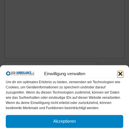
Kommentar
Name
Einwilligung verwalten
E-
Um dir ein optimales Erlebnis zu bieten, verwenden wir Technologien wie
Cookies, um Geräteinformationen zu speichern und/oder darauf
Mail-
zuzugreifen. Wenn du diesen Technologien zustimmst, können wir Daten
Adresse
Website
wie das Surfverhalten oder eindeutige IDs auf dieser Website verarbeiten.
Wenn du deine Einwilligung nicht erteilst oder zurückziehst, können
bestimmte Merkmale und Funktionen beeinträchtigt werden.
Name, E-Mail-Adresse und Website in diesem Browser
Akzeptieren
für meinen nächsten Kommentar speichern.