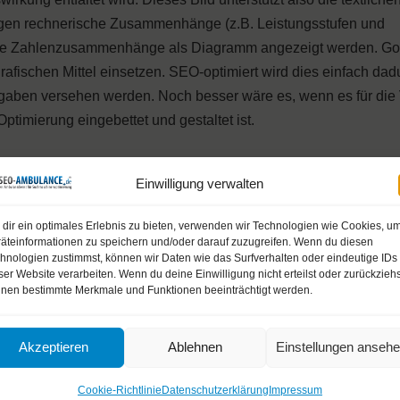
ngegen rechnerische Zusammenhänge (z.B. Leistungsstufen und
iese Zahlenzusammenhänge als Diagramm angezeigt werden. Go
afischen Mittel einsetzen. SEO-optimiert wird dies einfach dad
ngaben versehen werden. Noch besser wäre es, wenn es für di
timierung eingebettet und gestaltet ist.
en zu guten Ressourcen
Einwilligung verwalten
en im Internet gibt, dann sollte man auf diese verweisen. Her
dir ein optimales Erlebnis zu bieten, verwenden wir Technologien wie Cookies, u
h außen zu verlinken, weil dies die Nutzer motivieren könnte
äteinformationen zu speichern und/oder darauf zuzugreifen. Wenn du diesen
hnologien zustimmst, können wir Daten wie das Surfverhalten oder eindeutige IDs
hindert werden, doch es gibt auch viele Nutzer, die nach der E
ser Website verarbeiten. Wenn du deine Einwilligung nicht erteilst oder zurückziehs
, um dort in ihrer Recherche fortzufahren.
nen bestimmte Merkmale und Funktionen beeinträchtigt werden.
nützliche Webseiten
Akzeptieren
Ablehnen
Einstellungen anseh
iert und Nützlichkeit im Besucherinteresse keine Gegensätz
Cookie-Richtlinie
Datenschutzerklärung
Impressum