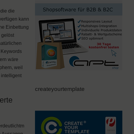
die die
 verfügen kann
ine Einbettung
 gelöst
atürlichen
r Keywords
gern wäre
phern, weil
ntelligent
createyourtemplate
erte
erdeutlichtm
en Aussagen