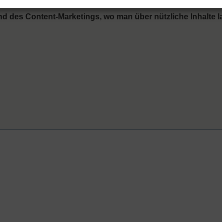
on, die sich an den Besucherinteressen orientiert, wird ge
d des Content-Marketings, wo man über nützliche Inhalte la