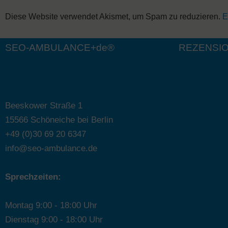
A
Diese Website verwendet Akismet, um Spam zu reduzieren.
E
l
t
SEO-AMBULANCE+de®
REZENSI
e
r
n
a
Beeskower Straße 1
t
15566 Schöneiche bei Berlin
i
+49 (0)30 69 20 6347
v
info@seo-ambulance.de
e
:
Sprechzeiten:
Montag 9:00 - 18:00 Uhr
Dienstag 9:00 - 18:00 Uhr