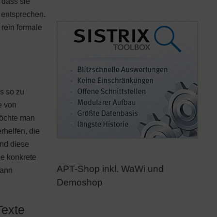
 dass sie
 entsprechen.
 rein formale
s so zu
e von
Möchte man
rhelfen, die
ind diese
de konkrete
APT-Shop inkl. WaWi und
dann
Demoshop
Texte