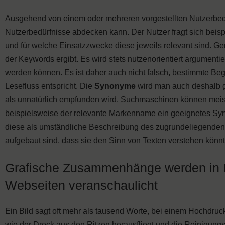
Ausgehend von einem oder mehreren vorgestellten Nutzerbedür
Nutzerbedürfnisse abdecken kann. Der Nutzer fragt sich beis
und für welche Einsatzzwecke diese jeweils relevant sind. Gen
der Keywords ergibt. Es wird stets nutzenorientiert argumenti
werden können. Es ist daher auch nicht falsch, bestimmte Be
Lesefluss entspricht. Die
Synonyme
wird man auch deshalb g
als unnatürlich empfunden wird. Suchmaschinen können meist
beispielsweise der relevante Markenname ein geeignetes Sy
diese als umständliche Beschreibung des zugrundeliegenden
aufgebaut sind, dass sie den Sinn von Texten verstehen könn
Grafische Zusammenhänge werden in B
Webseiten veranschaulicht
Ein Bild sagt oft mehr als tausend Worte, bei einem Hochdruc
wie der Dreck aus den Ritzen herausfliegt und die Reinigungsw