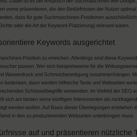
ird. Dabei ist es der Anspruch der Suchmaschinen wie Google,
n vorne präsentieren, die den Bedürfnissen der Nutzer optimal
 werden, dass für gute Suchmaschinen-Positionen ausschließlich
ichte oder die Art der Keyword-Platzierung) relevant wären.
sorientiere Keywords ausgerichtet
aschinen-Position zu erreichen. Allerdings sind diese Keyword
sucher passen. Wer sich beispielsweise für die Wirkungsweis
die mit Wasserdruck und Schmutzbeseitigung zusammenhängen. 
n bedenken, dann werden hilfreiche Texte und Webseiten weite
prechenden Schlüsselbegriffe verwenden. Im Vorfeld der SEO s
ellt sich am besten seine künftigen Interessenten als rückfragen
sorgt werden wollen. Auf Basis dieser Überlegungen entstehen 
ießend in den zu produzierenden Webseiten unterbringen muss.
rfnisse auf und präsentieren nützliche 