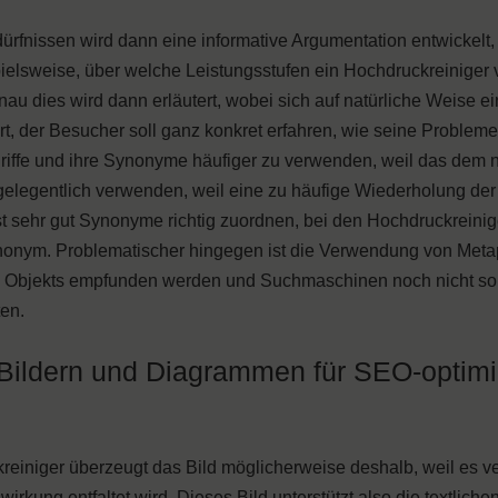
fnissen wird dann eine informative Argumentation entwickelt, 
pielsweise, über welche Leistungsstufen ein Hochdruckreiniger
au dies wird dann erläutert, wobei sich auf natürliche Weise e
ert, der Besucher soll ganz konkret erfahren, wie seine Probleme
griffe und ihre Synonyme häufiger zu verwenden, weil das dem n
elegentlich verwenden, weil eine zu häufige Wiederholung de
 sehr gut Synonyme richtig zuordnen, bei den Hochdruckreini
nonym. Problematischer hingegen ist die Verwendung von Meta
 Objekts empfunden werden und Suchmaschinen noch nicht so i
ten.
ildern und Diagrammen für SEO-optimi
kreiniger überzeugt das Bild möglicherweise deshalb, weil es v
irkung entfaltet wird. Dieses Bild unterstützt also die textlich