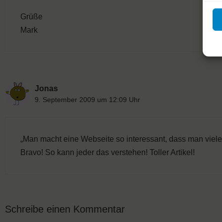
Grüße
Mark
Jonas
9. September 2009 um 12:09 Uhr
„Man macht eine Webseite so interessant, dass man viele 
Bravo! So kann jeder das verstehen! Toller Artikel!
Schreibe einen Kommentar