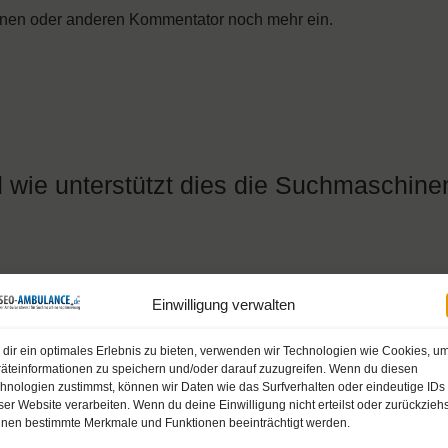
em einen oder anderen Kommentator noch mehr ein.
 wie unterstützt dies die Suchmaschine
Einwilligung verwalten
dir ein optimales Erlebnis zu bieten, verwenden wir Technologien wie Cookies, u
äteinformationen zu speichern und/oder darauf zuzugreifen. Wenn du diesen
hnologien zustimmst, können wir Daten wie das Surfverhalten oder eindeutige IDs
edenen Methoden eines Linkbaits geschrieben. Ist vielleicht n
ser Website verarbeiten. Wenn du deine Einwilligung nicht erteilst oder zurückziehs
nen bestimmte Merkmale und Funktionen beeinträchtigt werden.