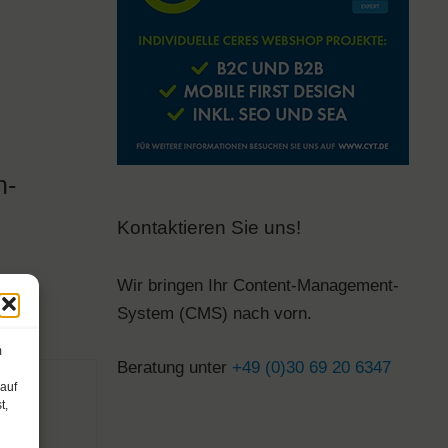
n-
Kontaktieren Sie uns!
Wir bringen Ihr Content-Management-
System (CMS) nach vorn.
m
Beratung unter
+49 (0)30 69 20 6347
 auf
och
t,