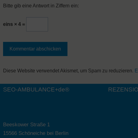
Bitte gib eine Antwort in Ziffern ein:
eins × 4 =
A
Diese Website verwendet Akismet, um Spam zu reduzieren.
E
l
t
SEO-AMBULANCE+de®
REZENSI
e
r
n
a
Beeskower Straße 1
t
15566 Schöneiche bei Berlin
i