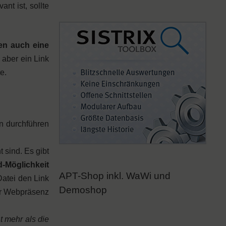
nt ist, sollte
en auch eine
 aber ein Link
e.
n durchführen
t sind. Es gibt
d-Möglichkeit
APT-Shop inkl. WaWi und
Datei den Link
Demoshop
er Webpräsenz
 mehr als die