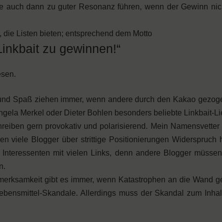
die auch dann zu guter Resonanz führen, wenn der Gewinn nich
t, die Listen bieten; entsprechend dem Motto
Linkbait zu gewinnen!“
esen.
und Spaß ziehen immer, wenn andere durch den Kakao gezog
ngela Merkel oder Dieter Bohlen besonders beliebte Linkbait-Li
hreiben gern provokativ und polarisierend. Mein Namensvetter
n viele Blogger über strittige Positionierungen Widerspruch 
nteressenten mit vielen Links, denn andere Blogger müssen 
n.
fmerksamkeit gibt es immer, wenn Katastrophen an die Wand g
ebensmittel-Skandale. Allerdings muss der Skandal zum Inhal