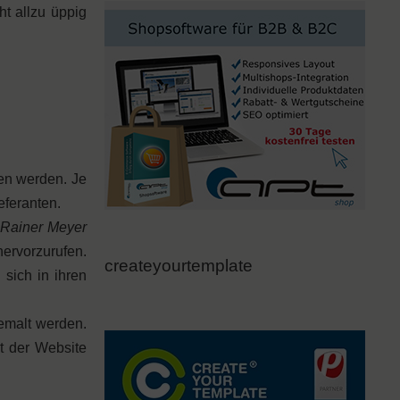
t allzu üppig
en werden. Je
eferanten.
Rainer Meyer
hervorzurufen.
createyourtemplate
sich in ihren
emalt werden.
t der Website