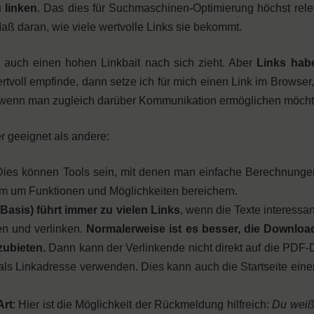
 linken
. Das dies für Suchmaschinen-Optimierung höchst releva
aß daran, wie viele wertvolle Links sie bekommt.
ch auch einen hohen Linkbait nach sich zieht. Aber
Links hab
tvoll empfinde, dann setze ich für mich einen Link im Browser,
zt, wenn man zugleich darüber Kommunikation ermöglichen möcht
r geeignet als andere:
Dies können Tools sein, mit denen man einfache Berechnunge
m um Funktionen und Möglichkeiten bereichern.
Basis) führt immer zu vielen Links
, wenn die Texte interessan
en und verlinken.
Normalerweise ist es besser, die Downloa
zubieten.
Dann kann der Verlinkende nicht direkt auf die PDF-
als Linkadresse verwenden. Dies kann auch die Startseite ein
Art
: Hier ist die Möglichkeit der Rückmeldung hilfreich:
Du weißt