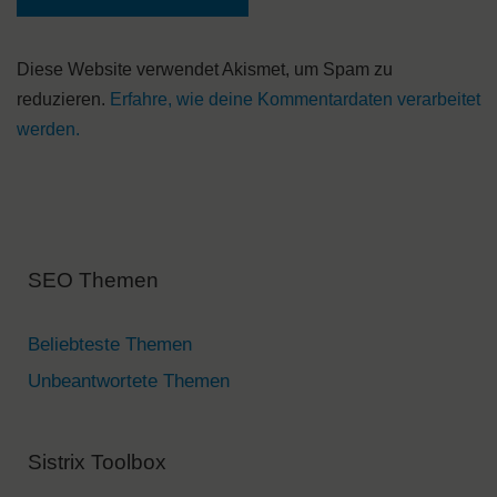
A
Diese Website verwendet Akismet, um Spam zu
l
reduzieren.
Erfahre, wie deine Kommentardaten verarbeitet
t
werden.
e
r
n
a
SEO Themen
t
i
v
Beliebteste Themen
e
Unbeantwortete Themen
:
Sistrix Toolbox