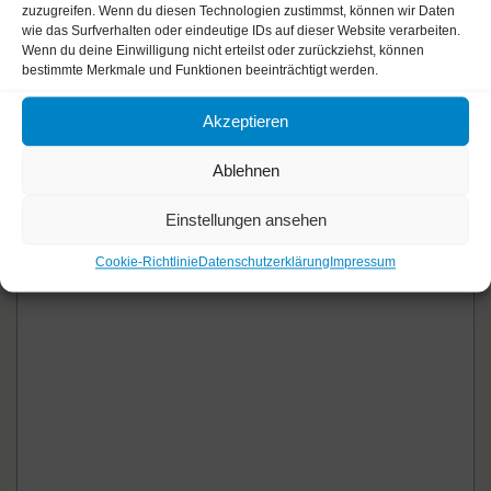
zuzugreifen. Wenn du diesen Technologien zustimmst, können wir Daten
wie das Surfverhalten oder eindeutige IDs auf dieser Website verarbeiten.
Wenn du deine Einwilligung nicht erteilst oder zurückziehst, können
Kategorien
SEO Blog
bestimmte Merkmale und Funktionen beeinträchtigt werden.
Tool zur Berechnung der Verlinkungen einer Website
Google+: Die soziale Webseiten-Bewertung wird immer
Akzeptieren
wichtiger
Ablehnen
Einstellungen ansehen
Schreibe einen Kommentar
Cookie-Richtlinie
Datenschutzerklärung
Impressum
Kommentar