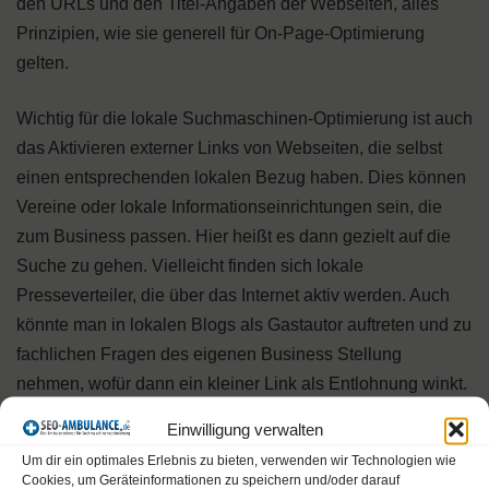
den URLs und den Titel-Angaben der Webseiten, alles
Prinzipien, wie sie generell für On-Page-Optimierung
gelten.
Wichtig für die lokale Suchmaschinen-Optimierung ist auch
das Aktivieren externer Links von Webseiten, die selbst
einen entsprechenden lokalen Bezug haben. Dies können
Vereine oder lokale Informationseinrichtungen sein, die
zum Business passen. Hier heißt es dann gezielt auf die
Suche zu gehen. Vielleicht finden sich lokale
Presseverteiler, die über das Internet aktiv werden. Auch
könnte man in lokalen Blogs als Gastautor auftreten und zu
fachlichen Fragen des eigenen Business Stellung
nehmen, wofür dann ein kleiner Link als Entlohnung winkt.
Ideal ist es, wenn im Linktext sowohl der lokale wie der
Einwilligung verwalten
fachliche Bezug zum Ausdruck kommen.
Um dir ein optimales Erlebnis zu bieten, verwenden wir Technologien wie
Cookies, um Geräteinformationen zu speichern und/oder darauf