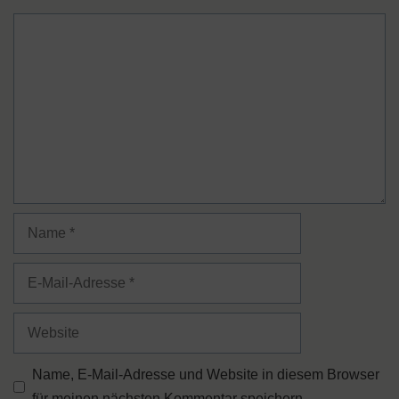
Kommentar
Name
E-
Mail-
Adresse
Website
Name, E-Mail-Adresse und Website in diesem Browser
für meinen nächsten Kommentar speichern.