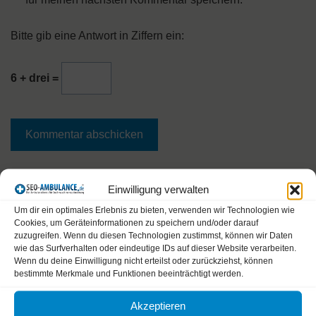
Bitte gib eine Antwort in Ziffern ein:
6 + drei =
A
Diese Website verwendet Akismet, um Spam zu
Einwilligung verwalten
l
reduzieren.
Erfahre, wie deine Kommentardaten verarbeitet
Um dir ein optimales Erlebnis zu bieten, verwenden wir Technologien wie
t
werden.
Cookies, um Geräteinformationen zu speichern und/oder darauf
zuzugreifen. Wenn du diesen Technologien zustimmst, können wir Daten
e
wie das Surfverhalten oder eindeutige IDs auf dieser Website verarbeiten.
r
Wenn du deine Einwilligung nicht erteilst oder zurückziehst, können
bestimmte Merkmale und Funktionen beeinträchtigt werden.
n
a
Akzeptieren