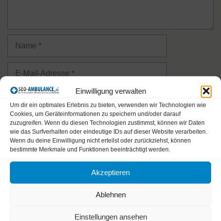
Name
E-
Mail-
Einwilligung verwalten
Adresse
Website
Um dir ein optimales Erlebnis zu bieten, verwenden wir Technologien wie
Cookies, um Geräteinformationen zu speichern und/oder darauf
zuzugreifen. Wenn du diesen Technologien zustimmst, können wir Daten
Name, E-Mail-Adresse und Website in diesem Browser
wie das Surfverhalten oder eindeutige IDs auf dieser Website verarbeiten.
für meinen nächsten Kommentar speichern.
Wenn du deine Einwilligung nicht erteilst oder zurückziehst, können
bestimmte Merkmale und Funktionen beeinträchtigt werden.
Bitte gib eine Antwort in Ziffern ein:
Akzeptieren
2 × eins =
Ablehnen
Einstellungen ansehen