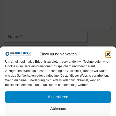
Name
E-
Einwilligung verwalten
Mail-
Um dir ein optimales Erlebnis zu bieten, verwenden wir Technologien wie
Adresse
Website
Cookies, um Geräteinformationen zu speichern und/oder darauf
zuzugreifen. Wenn du diesen Technologien zustimmst, können wir Daten
wie das Surfverhalten oder eindeutige IDs auf dieser Website verarbeiten.
Name, E-Mail-Adresse und Website in diesem Browser
Wenn du deine Einwilligung nicht erteilst oder zurückziehst, können
für meinen nächsten Kommentar speichern.
bestimmte Merkmale und Funktionen beeinträchtigt werden.
Akzeptieren
Bitte gib eine Antwort in Ziffern ein:
Ablehnen
fünf × 2 =