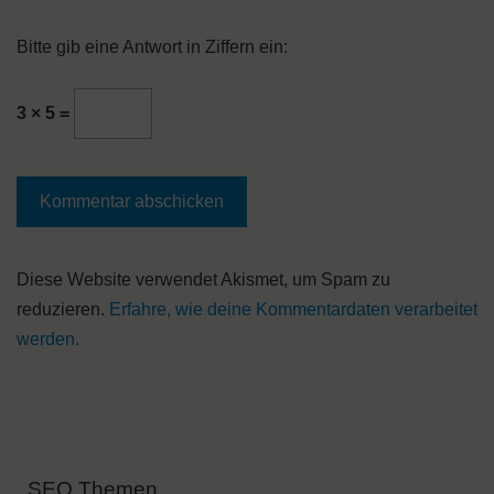
Bitte gib eine Antwort in Ziffern ein:
3 × 5 =
A
Diese Website verwendet Akismet, um Spam zu
l
reduzieren.
Erfahre, wie deine Kommentardaten verarbeitet
t
werden.
e
r
n
a
SEO Themen
t