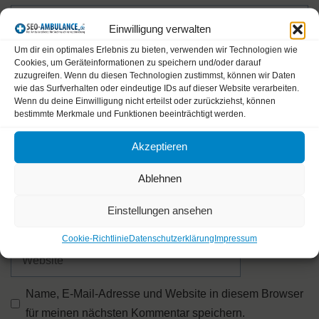
Kommentar
Einwilligung verwalten
Um dir ein optimales Erlebnis zu bieten, verwenden wir Technologien wie
Cookies, um Geräteinformationen zu speichern und/oder darauf
zuzugreifen. Wenn du diesen Technologien zustimmst, können wir Daten
wie das Surfverhalten oder eindeutige IDs auf dieser Website verarbeiten.
Wenn du deine Einwilligung nicht erteilst oder zurückziehst, können
bestimmte Merkmale und Funktionen beeinträchtigt werden.
Akzeptieren
Name
Ablehnen
Einstellungen ansehen
E-
Mail-
Cookie-Richtlinie
Datenschutzerklärung
Impressum
Adresse
Website
Name, E-Mail-Adresse und Website in diesem Browser
für meinen nächsten Kommentar speichern.