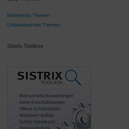
i
v
Beliebteste Themen
e
Unbeantwortete Themen
:
Sistrix Toolbox