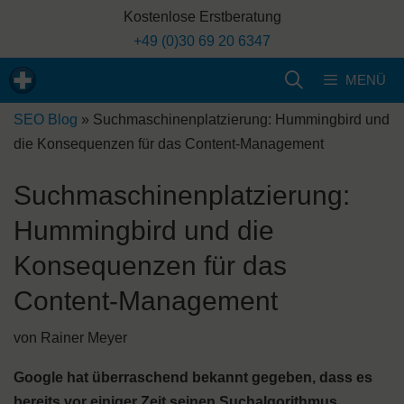
Zum
Kostenlose Erstberatung
Inhalt
+49 (0)30 69 20 6347
springen
MENÜ
SEO Blog
»
Suchmaschinenplatzierung: Hummingbird und
die Konsequenzen für das Content-Management
Suchmaschinenplatzierung:
Hummingbird und die
Konsequenzen für das
Content-Management
von
Rainer Meyer
Google hat überraschend bekannt gegeben, dass es
bereits vor einiger Zeit seinen Suchalgorithmus