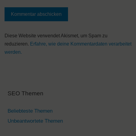
A
Diese Website verwendet Akismet, um Spam zu
l
reduzieren.
Erfahre, wie deine Kommentardaten verarbeitet
t
werden.
e
r
n
a
SEO Themen
t
i
v
Beliebteste Themen
e
Unbeantwortete Themen
: