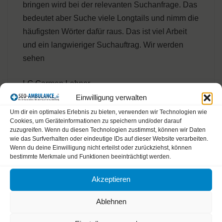
bringen wird bei der relevanten Suchanfrage. Das
bedeutet aber Suche viele Longtails und nimm die
häufigsten Wörter dafür raus. Das ist viel Arbeit
und ein langwieriger Suchauftrag. Wir werden
sehen
LG Carmen Lehner
Einwilligung verwalten
Um dir ein optimales Erlebnis zu bieten, verwenden wir Technologien wie
Cookies, um Geräteinformationen zu speichern und/oder darauf
zuzugreifen. Wenn du diesen Technologien zustimmst, können wir Daten
Schreibe einen Kommentar
wie das Surfverhalten oder eindeutige IDs auf dieser Website verarbeiten.
Wenn du deine Einwilligung nicht erteilst oder zurückziehst, können
bestimmte Merkmale und Funktionen beeinträchtigt werden.
Kommentar
Akzeptieren
Ablehnen