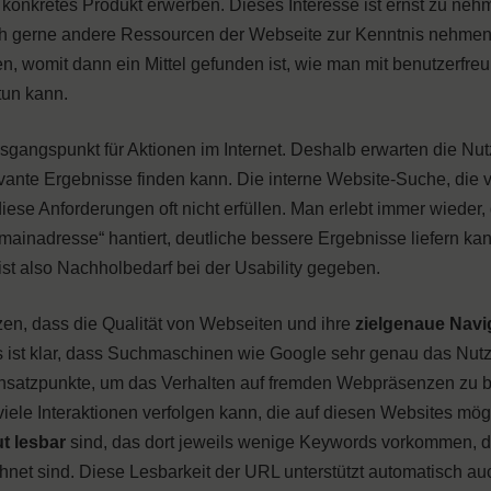
konkretes Produkt erwerben. Dieses Interesse ist ernst zu ne
uch gerne andere Ressourcen der Webseite zur Kenntnis nehme
, womit dann ein Mittel gefunden ist, wie man mit benutzerfre
tun kann.
gangspunkt für Aktionen im Internet. Deshalb erwarten die Nut
nte Ergebnisse finden kann. Die interne Website-Suche, die v
ese Anforderungen oft nicht erfüllen. Man erlebt immer wieder,
ainadresse“ hantiert, deutliche bessere Ergebnisse liefern kan
t also Nachholbedarf bei der Usability gegeben.
zen, dass die Qualität von Webseiten und ihre
zielgenaue Navi
s ist klar, dass Suchmaschinen wie Google sehr genau das Nutz
Ansatzpunkte, um das Verhalten auf fremden Webpräsenzen zu 
iele Interaktionen verfolgen kann, die auf diesen Websites mögl
t lesbar
sind, das dort jeweils wenige Keywords vorkommen, d
net sind. Diese Lesbarkeit der URL unterstützt automatisch au