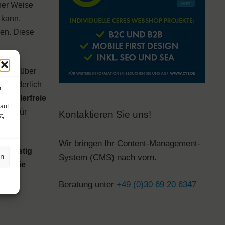
cher Weise
 kann.
en. Diese
diese über
. Förderlich
m
nd
fehlerfreie
 auf
 wie für
Kontaktieren Sie uns!
t,
Wir bringen Ihr Content-Management-
ngfristig
en
System (CMS) nach vorn.
ass die
Beratung unter
+49 (0)30 69 20 6347