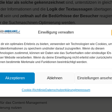
die klar als solche gekennzeichnet
sind, unterstützen in glei
der Informationen und die
Logik der Textaussagen
übertagen
ll
sein und
zeitnah auf die Bedürfnisse der Besucher
reagier
für die Suchmaschinen-Optimierung werden.
Einwilligung verwalten
rierefreiheit oder die Barrierearmut der Webpräsenz. Man kann 
 mit Besuchern benutzen, um hier Verbesserungen zu erreichen
dir ein optimales Erlebnis zu bieten, verwenden wir Technologien wie Cookies, u
äteinformationen zu speichern und/oder darauf zuzugreifen. Wenn du diesen
 Usability ist
schlanker Code,
der
schnellen Seitenaufbau
u
hnologien zustimmst, können wir Daten wie das Surfverhalten oder eindeutige IDs
dards ist eine gleichermaßen wichtige Anforderung für Usability
ser Website verarbeiten. Wenn du deine Einwilligung nicht erteilst oder zurückziehs
nen bestimmte Merkmale und Funktionen beeinträchtigt werden.
rung und Usability sich wechselseitig unterstützen. Ein la
Akzeptieren
Ablehnen
Einstellungen anseh
Nachteile durch Usability und kann sogar darauf setzen, d
nen werden.
Cookie-Richtlinie
Datenschutzerklärung
Impressum
 für das Content-Management
ierung nutzen