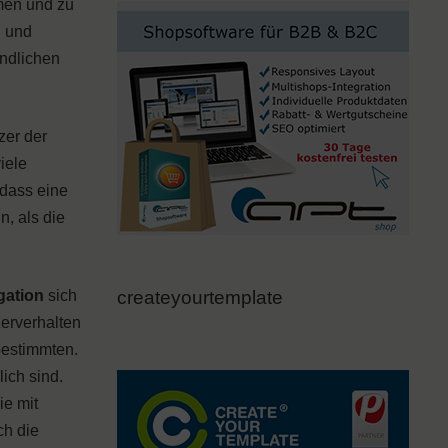
hmen und zu
n und
undlichen
zer der
iele
 dass eine
n, als die
gation
sich
createyourtemplate
erverhalten
bestimmten.
ich sind.
ie mit
ch die