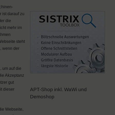
chinen-
ist darauf zu
der die
icht mehr im
Rahmen
Webseite steht
n, wenn der
 um auf die
 die Akzeptanz
tzer gut
APT-Shop inkl. WaWi und
t dieser
Demoshop
die Webseite,