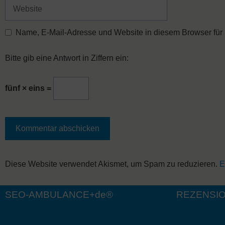
Adresse
Website
Name, E-Mail-Adresse und Website in diesem Browser für
Bitte gib eine Antwort in Ziffern ein:
fünf × eins =
A
Diese Website verwendet Akismet, um Spam zu reduzieren.
E
l
t
SEO-AMBULANCE+de®
REZENSI
e
r