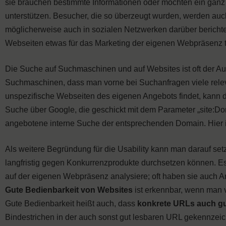
sie brauchen bestimmte Informationen oder möchten ein ganz 
unterstützen. Besucher, die so überzeugt wurden, werden a
möglicherweise auch in sozialen Netzwerken darüber berichten
Webseiten etwas für das Marketing der eigenen Webpräsenz 
Die Suche auf Suchmaschinen und auf Websites ist oft der Aus
Suchmaschinen, dass man vorne bei Suchanfragen viele releva
unspezifische Webseiten des eigenen Angebots findet, kann di
Suche über Google, die geschickt mit dem Parameter „site:Dom
angebotene interne Suche der entsprechenden Domain. Hier is
Als weitere Begründung für die Usability kann man darauf set
langfristig gegen Konkurrenzprodukte durchsetzen können. E
auf der eigenen Webpräsenz analysiere; oft haben sie auch 
Gute Bedienbarkeit von Websites
ist erkennbar, wenn man v
Gute Bedienbarkeit heißt auch, dass
konkrete URLs auch gu
Bindestrichen in der auch sonst gut lesbaren URL gekennzeich