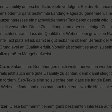
nd Usability unterschiedliche Ziele verfolgen. Bei der Suchmas
nz oder für ganz bestimmte Landing-Pages zu generieren. Hier 
zerinteresses ein nachvollziehbarer Text bereit gestellt wird, 
it verwendet. Diese Zielstellung kann aber seit einiger Zeit n
e achtet darauf, dass die Qualität der Webseite im gewissen 
te Text platziert ist, damit er gut lesbar im oberen Bereich der 
rundlevel an Qualität erfüllt. Vorteilhaft scheint es auch zu sei
allzu großen Mängel aufweist.
o. in Zukunft ihre Bemühungen noch weiter ausweiten werden,
eits jetzt auch eine gute Usability zu achten, denn damit steigt
ördern. Seo-Texte sind so zu schreiben, dass sie für die Benu
er Webseite findet und dass man auch erkennt, wo die Nützlichkei
tzer
. Diese kommen mit einem ganz bestimmten Interesse auf 